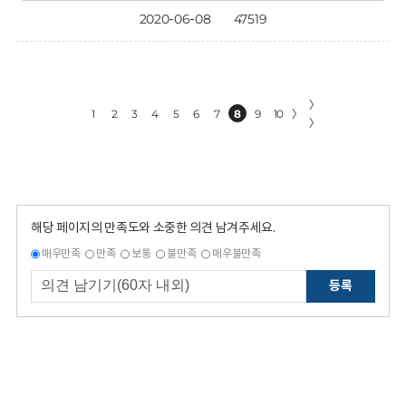
2020-06-08
47519
〉
1
2
3
4
5
6
7
8
9
10
〉
〉
해당 페이지의 만족도와 소중한 의견 남겨주세요.
매우만족
만족
보통
불만족
매우불만족
등록