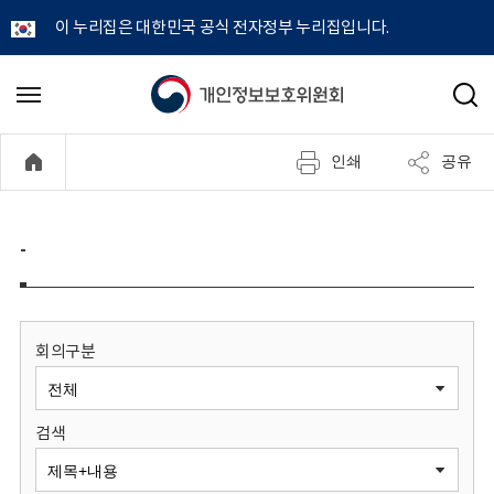
이 누리집은 대한민국 공식 전자정부 누리집입니다.
개
메
검
뉴
색
인
열
인쇄
공유
기
정
보
-
보
호
회의구분
위
검색
원