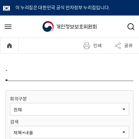
이 누리집은 대한민국 공식 전자정부 누리집입니다.
개
메
검
뉴
색
인
열
인쇄
공유
기
정
보
-
보
호
회의구분
위
검색
원