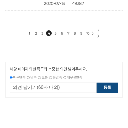
2020-07-13
49387
〉
1
2
3
4
5
6
7
8
9
10
〉
〉
해당 페이지의 만족도와 소중한 의견 남겨주세요.
매우만족
만족
보통
불만족
매우불만족
등록