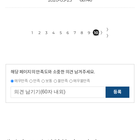
2020-05-25
68146
〉
1
2
3
4
5
6
7
8
9
10
〉
〉
해당 페이지의 만족도와 소중한 의견 남겨주세요.
매우만족
만족
보통
불만족
매우불만족
등록