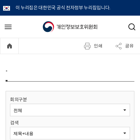
이 누리집은 대한민국 공식 전자정부 누리집입니다.
개
메
검
뉴
색
인
열
인쇄
공유
기
정
보
-
보
호
회의구분
위
검색
원