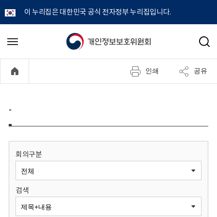
이 누리집은 대한민국 공식 전자정부 누리집입니다.
개
메
검
뉴
색
인
열
인쇄
공유
기
정
보
-
보
호
회의구분
위
검색
원