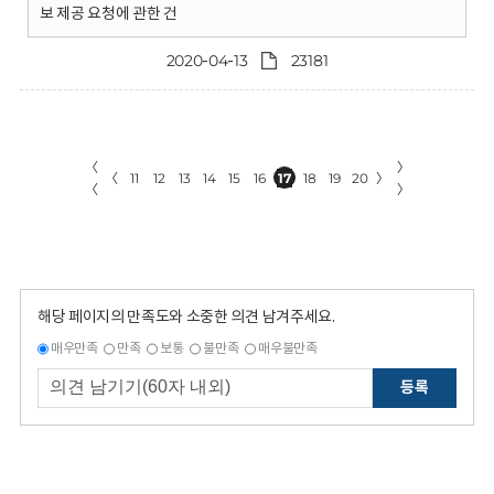
보 제공 요청에 관한 건
2020-04-13
23181
〈
〉
〈
11
12
13
14
15
16
17
18
19
20
〉
〈
〉
해당 페이지의 만족도와 소중한 의견 남겨주세요.
매우만족
만족
보통
불만족
매우불만족
등록