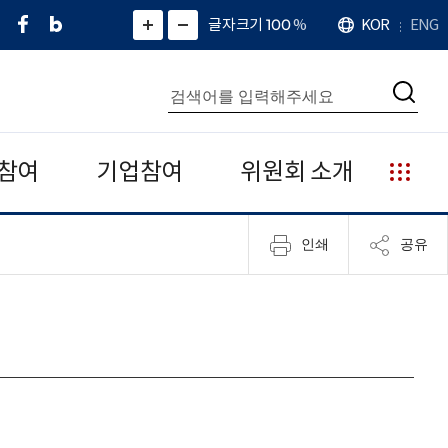
페
네
X
확
글자크기 100
%
KOR
ENG
언
화
화
이
이
(
대
어
면
면
스
버
트
수
확
축
북
블
위
대
통
소
치
검
로
터
합
색
그
)
검
색
참여
기업참여
위원회 소개
누
리
집
인쇄
공유
안
내