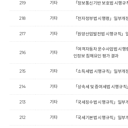
219
기타
「정보통신기반 보호법 시행규칙
218
기타
「전자정부법 시행령」일부개정안
217
기타
「원양산업발전법 시행규칙」일
「여객자동차 운수사업법 시행
216
기타
인정보 침해요인 평가 결과
215
기타
「소득세법 시행규칙」일부개정안
214
기타
「상속세 및 증여세법 시행규칙
213
기타
「국세징수법 시행규칙」일부개정
212
기타
「국세기본법 시행규칙」일부개정