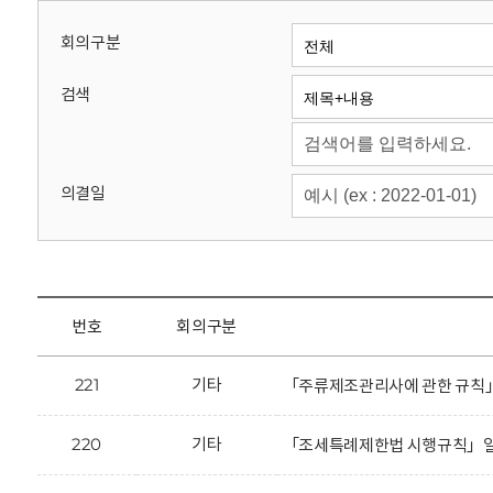
회
회의구분
검색
의결일
번호
회의구분
221
기타
「주류제조관리사에 관한 규칙」
220
기타
「조세특례제한법 시행규칙」일