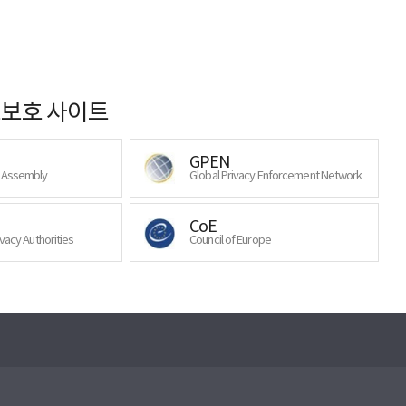
보호 사이트
GPEN
y Assembly
Global Privacy Enforcement Network
CoE
ivacy Authorities
Council of Europe