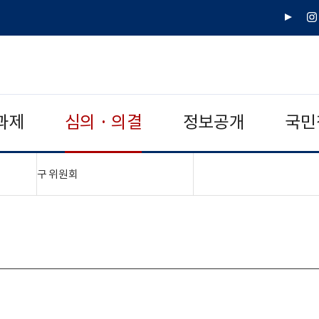
유
인
튜
스
브
타
그
램
과제
심의 · 의결
정보공개
국민
"접기,펼치기"
구 위원회