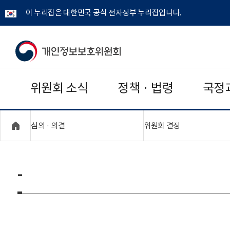
이 누리집은 대한민국 공식 전자정부 누리집입니다.
개
인
위원회 소식
정책 · 법령
국정
정
보
"접기,펼치기"
"접기,펼치기"
심의 · 의결
위원회 결정
보
호
-
위
원