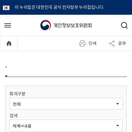
이 누리집은 대한민국 공식 전자정부 누리집입니다.
개
메
검
뉴
색
인
열
인쇄
공유
기
정
보
-
보
호
회의구분
위
검색
원