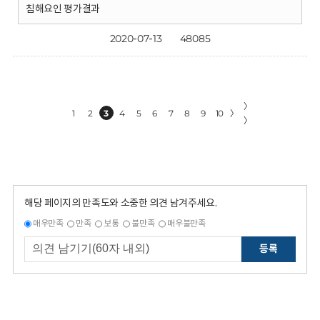
침해요인 평가결과
2020-07-13
48085
〉
1
2
3
4
5
6
7
8
9
10
〉
〉
해당 페이지의 만족도와 소중한 의견 남겨주세요.
매우만족
만족
보통
불만족
매우불만족
등록