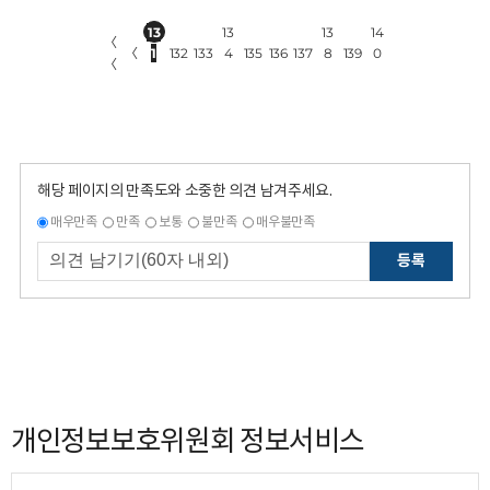
13
13
13
14
〈
〈
1
132
133
4
135
136
137
8
139
0
〈
해당 페이지의 만족도와 소중한 의견 남겨주세요.
매우만족
만족
보통
불만족
매우불만족
등록
개인정보보호위원회 정보서비스