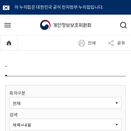
이 누리집은 대한민국 공식 전자정부 누리집입니다.
개
메
검
뉴
색
인
열
인쇄
공유
기
정
보
-
보
호
회의구분
위
검색
원