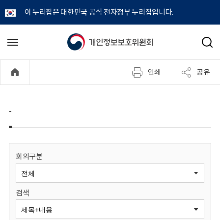
이 누리집은 대한민국 공식 전자정부 누리집입니다.
개
메
검
뉴
색
인
열
인쇄
공유
기
정
보
-
보
호
회의구분
위
검색
원