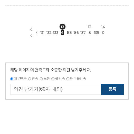
13
13
14
〈
〈
131
132
133
4
135
136
137
8
139
0
〈
해당 페이지의 만족도와 소중한 의견 남겨주세요.
매우만족
만족
보통
불만족
매우불만족
등록