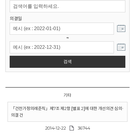
회
의결일
~
검색
기타
「건전가정의례준칙」제7조 제2항 [별표 2]에 대한 개선의견 심의·
의결 건
2014-12-22
36744