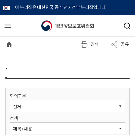
이 누리집은 대한민국 공식 전자정부 누리집입니다.
개
메
검
뉴
색
인
열
인쇄
공유
기
정
보
-
보
호
회의구분
위
검색
원