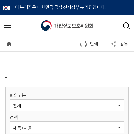
이 누리집은 대한민국 공식 전자정부 누리집입니다.
개
메
검
뉴
색
인
열
인쇄
공유
기
정
보
-
보
호
회의구분
위
검색
원