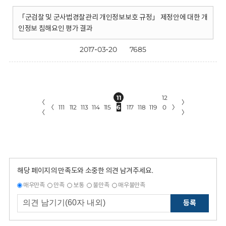
「군검찰 및 군사법경찰관리 개인정보보호 규정」 제정안에 대한 개
인정보 침해요인 평가 결과
2017-03-20
7685
11
12
〈
〉
〈
111
112
113
114
115
6
117
118
119
0
〉
〈
〉
해당 페이지의 만족도와 소중한 의견 남겨주세요.
매우만족
만족
보통
불만족
매우불만족
등록