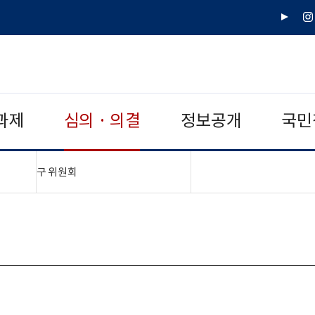
유
인
튜
스
브
타
그
램
과제
심의 · 의결
정보공개
국민
"접기,펼치기"
구 위원회