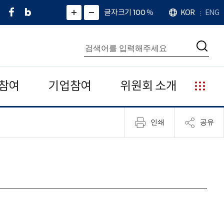
페
네
X
확
글자크기 100
%
KOR
ENG
언
화
화
이
이
(
대
어
면
면
스
버
트
수
확
축
북
블
위
대
통
소
치
검
로
터
합
색
그
)
검
색
참여
기업참여
위원회 소개
누
리
집
인쇄
공유
안
내