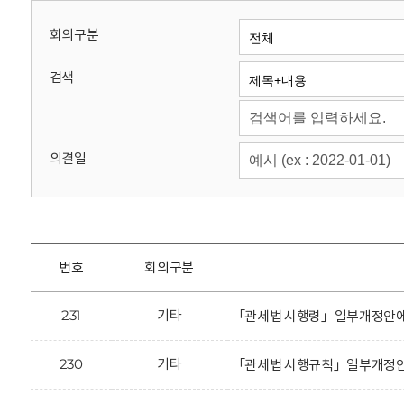
회
회의구분
검색
의결일
번호
회의구분
231
기타
「관세법 시행령」일부개정안에 
230
기타
「관세법 시행규칙」일부개정안에