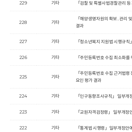
229
기타
「검찰 및 특별사법경찰관리 등
「해양생명자원의 확보․관리 및
228
기타
결과
227
기타
「청소년복지 지원법 시행규칙」
226
기타
「주민등록번호 수집 최소화를 
「주민등록번호 수집 근거법령 
225
기타
요인 평가 결과
224
기타
「인구동향조사규칙」 일부개정안
223
기타
「교원자격검정령」 일부개정안에
222
기타
「통계법 시행령」일부개정안에 