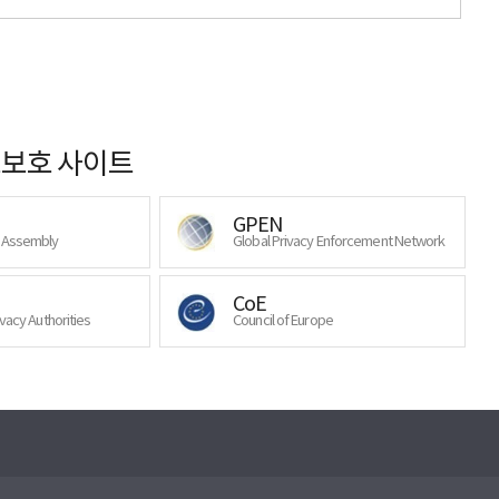
보호 사이트
GPEN
y Assembly
Global Privacy Enforcement Network
CoE
ivacy Authorities
Council of Europe