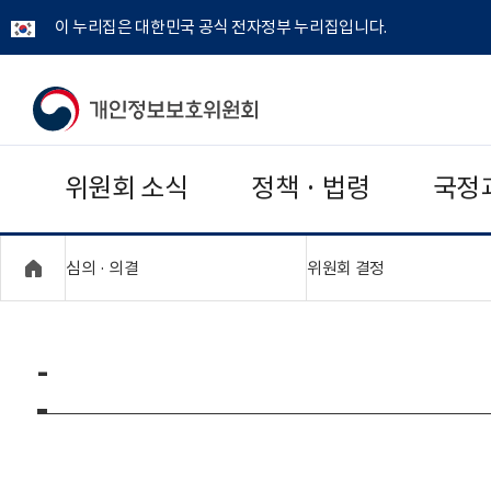
이 누리집은 대한민국 공식 전자정부 누리집입니다.
개
인
위원회 소식
정책 · 법령
국정
정
보
"접기,펼치기"
"접기,펼치기"
심의 · 의결
위원회 결정
보
호
-
위
원