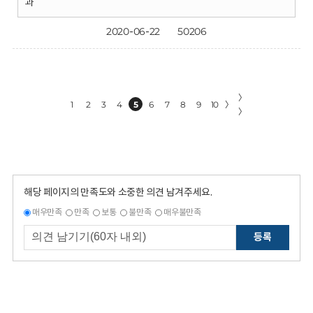
과
2020-06-22
50206
〉
1
2
3
4
5
6
7
8
9
10
〉
〉
해당 페이지의 만족도와 소중한 의견 남겨주세요.
매우만족
만족
보통
불만족
매우불만족
등록