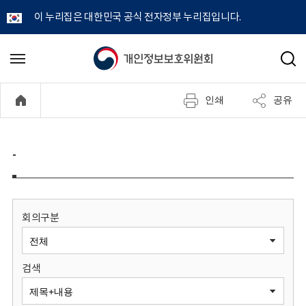
이 누리집은 대한민국 공식 전자정부 누리집입니다.
개
메
검
뉴
색
인
열
인쇄
공유
기
정
보
-
보
호
회의구분
위
검색
원