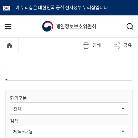
이 누리집은 대한민국 공식 전자정부 누리집입니다.
개
메
검
뉴
색
인
열
인쇄
공유
기
정
보
-
보
호
회의구분
위
검색
원