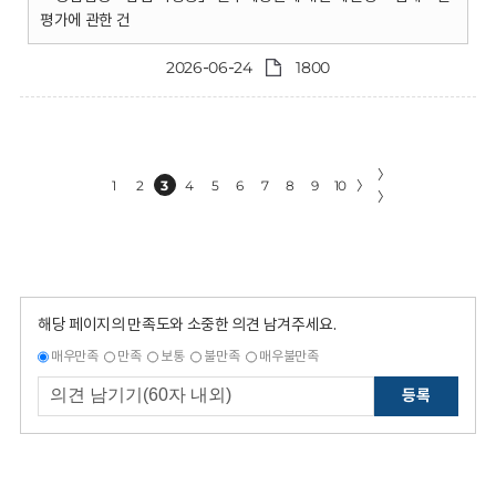
평가에 관한 건
2026-06-24
1800
〉
1
2
3
4
5
6
7
8
9
10
〉
〉
해당 페이지의 만족도와 소중한 의견 남겨주세요.
매우만족
만족
보통
불만족
매우불만족
등록