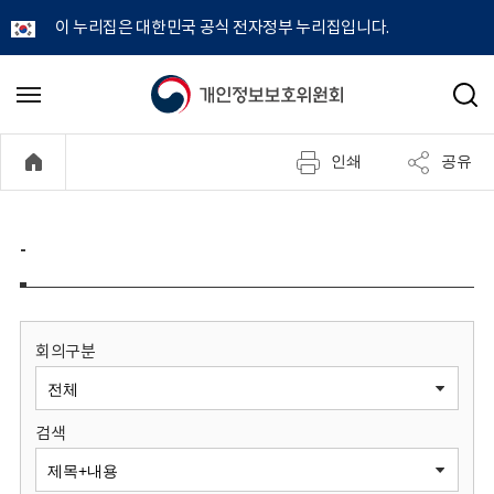
이 누리집은 대한민국 공식 전자정부 누리집입니다.
개
메
검
뉴
색
인
열
인쇄
공유
기
정
보
-
보
호
회의구분
위
검색
원