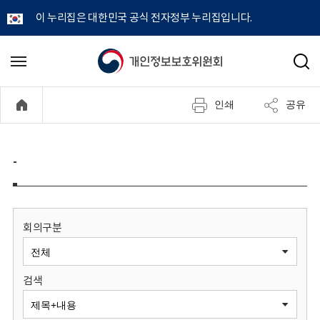
이 누리집은 대한민국 공식 전자정부 누리집입니다.
개
메
검
뉴
색
인
열
인쇄
공유
기
정
보
-
보
호
회의구분
위
검색
원