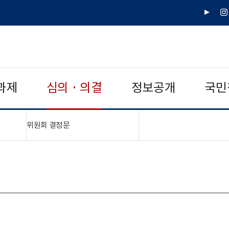
유
인
튜
스
브
타
그
램
과제
심의 · 의결
정보공개
국민
"접기,펼치기"
위원회 결정문