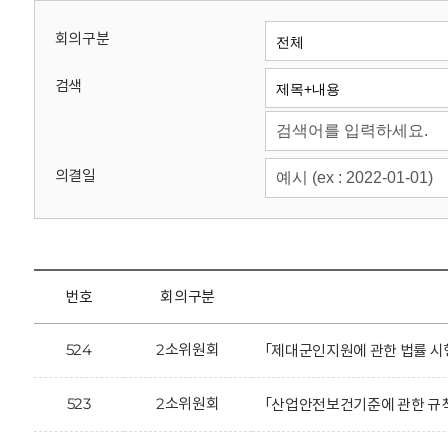
회
회의구분
검색
의결일
번호
회의구분
524
2소위원회
「제대군인지원에 관한 법률 시
523
2소위원회
「산업안전보건기준에 관한 규칙