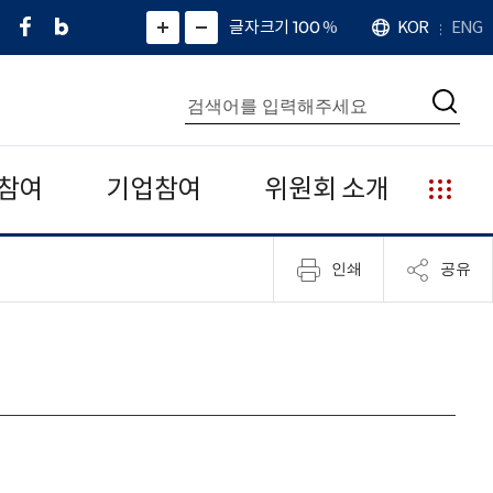
페
네
X
확
글자크기 100
%
KOR
ENG
언
화
화
이
이
(
대
어
면
면
스
버
트
수
확
축
북
블
위
대
통
소
치
검
로
터
합
색
그
)
검
색
참여
기업참여
위원회 소개
누
리
집
인쇄
공유
안
내