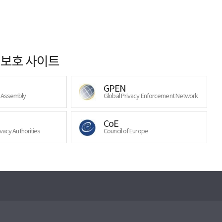
보호 사이트
GPEN
y Assembly
Global Privacy Enforcement Network
CoE
ivacy Authorities
Council of Europe