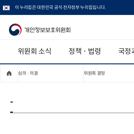
이 누리집은 대한민국 공식 전자정부 누리집입니다.
개
인
위원회 소식
정책 · 법령
국정
정
보
"접기,펼치기"
"접기,펼치기"
심의 · 의결
위원회 결정
보
호
-
위
원