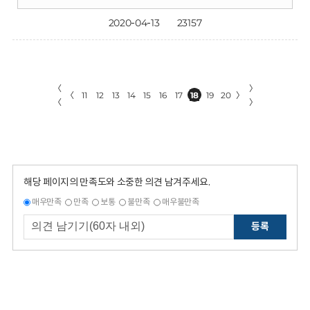
2020-04-13
23157
〈
〉
〈
11
12
13
14
15
16
17
18
19
20
〉
〈
〉
해당 페이지의 만족도와 소중한 의견 남겨주세요.
매우만족
만족
보통
불만족
매우불만족
등록