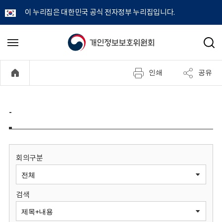
이 누리집은 대한민국 공식 전자정부 누리집입니다.
개
메
검
뉴
색
인
열
인쇄
공유
기
정
보
-
보
호
회의구분
위
검색
원