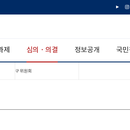
유
인
튜
스
브
타
그
램
과제
심의 · 의결
정보공개
국민
"접기,펼치기"
구 위원회