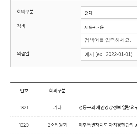
회
회의구분
검색
의결일
번호
회의구분
1321
기타
성동구의 개인영상정보 열람요구
1320
2소위원회
제주특별자치도 자치경찰단의 공