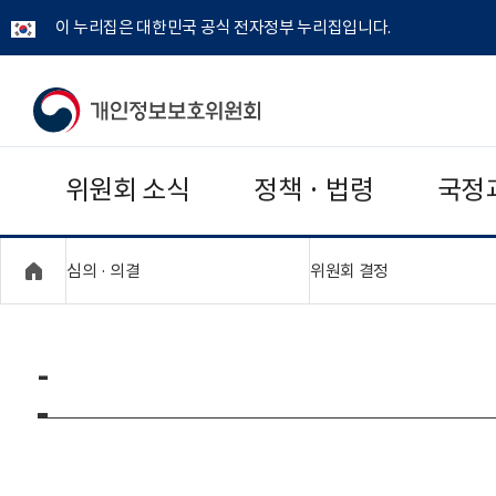
이 누리집은 대한민국 공식 전자정부 누리집입니다.
개
인
위원회 소식
정책 · 법령
국정
정
보
"접기,펼치기"
"접기,펼치기"
심의 · 의결
위원회 결정
보
호
-
위
원