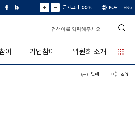
페
네
X
확
글자크기 100
%
KOR
ENG
언
화
화
이
이
(
대
어
면
면
스
버
트
수
확
축
북
블
위
대
통
소
치
검
로
터
합
색
그
)
검
색
참여
기업참여
위원회 소개
누
리
집
인쇄
공유
안
내