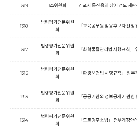
1319
1소위원회
김포시 통진읍의 장애 정도 재판
법령평가전문위원
1318
「교육공무원 임용후보자 선정경
회
법령평가전문위원
1317
「화학물질관리법 시행규칙」 일
회
법령평가전문위원
1316
「환경보건법 시행규칙」 일부개
회
법령평가전문위원
1315
「공공기관의 정보공개에 관한 
회
법령평가전문위원
1314
「도로명주소법」 전부개정안에 
회