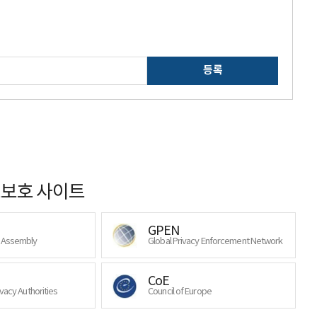
등록
보호 사이트
GPEN
y Assembly
Global Privacy Enforcement Network
CoE
ivacy Authorities
Council of Europe