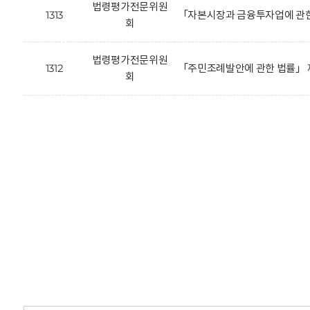
법령평가전문위원
1313
「자본시장과 금융투자업에 관한
회
법령평가전문위원
1312
「주민조례발안에 관한 법률」 
회