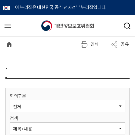
이 누리집은 대한민국 공식 전자정부 누리집입니다.
개
메
검
뉴
색
인
열
인쇄
공유
기
정
보
-
보
호
회의구분
위
검색
원