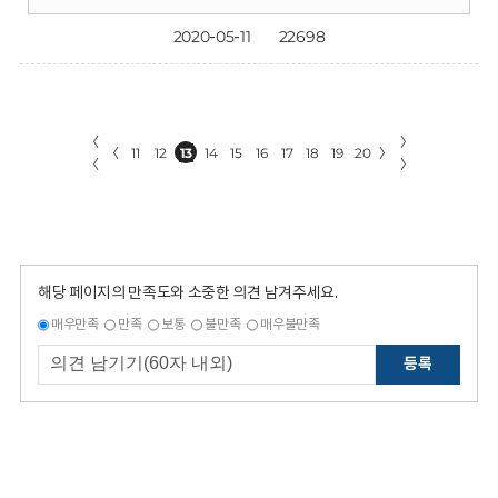
2020-05-11
22698
〈
〉
〈
11
12
13
14
15
16
17
18
19
20
〉
〈
〉
해당 페이지의 만족도와 소중한 의견 남겨주세요.
매우만족
만족
보통
불만족
매우불만족
등록