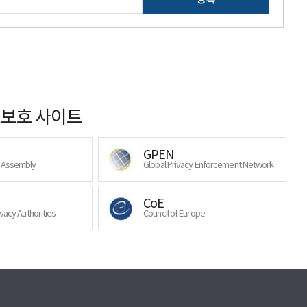
보호 사이트
GPEN
y Assembly
Global Privacy Enforcement Network
CoE
ivacy Authorities
Council of Europe