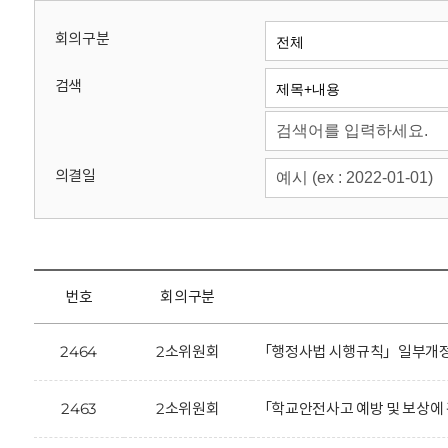
회
회의구분
검색
의결일
번호
회의구분
2464
2소위원회
「행정사법 시행규칙」일부개정안
2463
2소위원회
「학교안전사고 예방 및 보상에