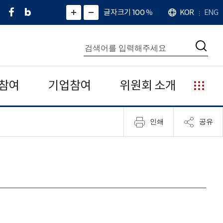
페
네
X
확
글자크기 100
%
KOR
ENG
언
화
화
이
이
(
대
어
면
면
스
버
트
수
확
축
북
블
위
대
통
소
치
검
로
터
합
색
그
)
검
색
참여
기업참여
위원회 소개
누
리
집
인쇄
공유
안
내