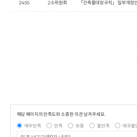
2455
2소위원회
「건축물대장규칙」 일부개정안에
해당 페이지의 만족도와 소중한 의견 남겨주세요.
매우만족
만족
보통
불만족
매우불