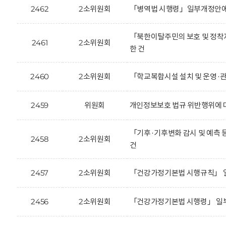
2462
2소위원회
「병역법 시행령」일부개정안에 
「북한이탈주민의 보호 및 정착
2461
2소위원회
한 건
2460
2소위원회
「학교복합시설 설치 및 운영·
2459
위원회
개인정보보호 법규 위반행위에 대한
「기후·기후변화 감시 및 예측
2458
2소위원회
건
2457
2소위원회
「건강가정기본법 시행규칙」 일
2456
2소위원회
「건강가정기본법 시행령」 일부