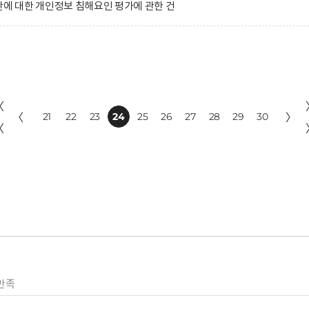
 대한 개인정보 침해요인 평가에 관한 건
〈
〈
21
22
23
24
25
26
27
28
29
30
〉
〈
만족