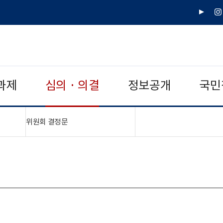
유
인
튜
스
브
타
그
램
과제
심의 · 의결
정보공개
국민
"접기,펼치기"
위원회 결정문