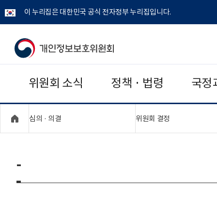
이 누리집은 대한민국 공식 전자정부 누리집입니다.
개
인
위원회 소식
정책 · 법령
국정
정
보
"접기,펼치기"
"접기,펼치기"
심의 · 의결
위원회 결정
보
호
-
위
원