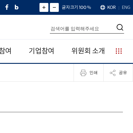
페
네
X
확
글자크기 100
%
KOR
ENG
언
화
화
이
이
(
대
어
면
면
스
버
트
수
확
축
북
블
위
대
통
소
치
검
로
터
합
색
그
)
검
색
참여
기업참여
위원회 소개
누
리
집
인쇄
공유
안
내