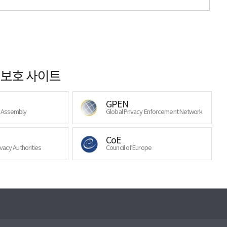
보호 사이트
GPEN
y Assembly
Global Privacy Enforcement Network
CoE
ivacy Authorities
Council of Europe