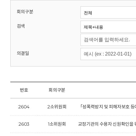
회
회의구분
검색
의결일
번호
회의구분
2604
2소위원회
「성폭력방지 및 피해자보호 등에
2603
1소위원회
교정기관의 수용자 신원확인을 위