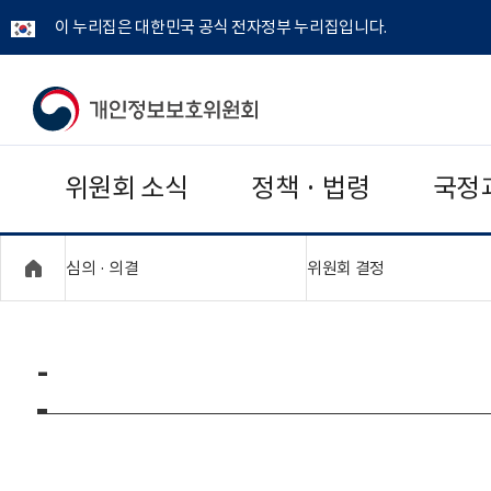
이 누리집은 대한민국 공식 전자정부 누리집입니다.
개
인
위원회 소식
정책 · 법령
국정
정
보
"접기,펼치기"
"접기,펼치기"
심의 · 의결
위원회 결정
보
호
-
위
원