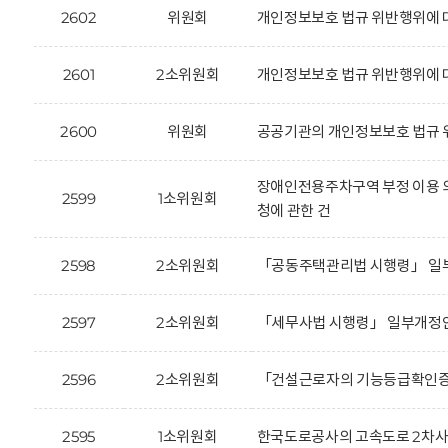
2602
위원회
개인정보보호 법규 위반행위에 대한
2601
2소위원회
개인정보보호 법규 위반행위에 대한
2600
위원회
공공기관의 개인정보보호 법규 위
장애인전용주차구역 부정 이용 의
2599
1소위원회
청에 관한 건
2598
2소위원회
「공동주택관리법 시행령」 일부
2597
2소위원회
「세무사법 시행령」 일부개정안
2596
2소위원회
「건설근로자의 기능등급확인증 
2595
1소위원회
한국도로공사의 고속도로 2차사고