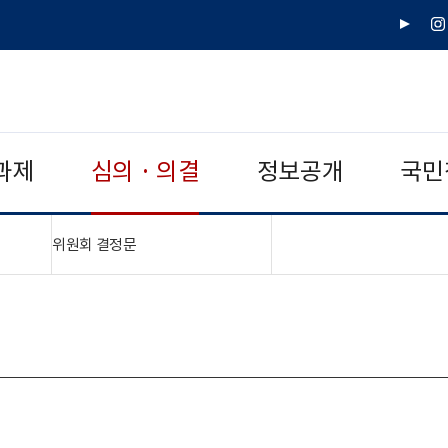
유
인
튜
스
브
타
그
램
과제
심의 · 의결
정보공개
국민
"접기,펼치기"
위원회 결정문