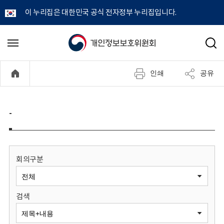
이 누리집은 대한민국 공식 전자정부 누리집입니다.
개
메
검
뉴
색
인
열
인쇄
공유
기
정
보
-
보
호
회의구분
위
검색
원