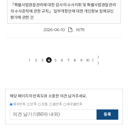
「특별사법경찰관리에 대한 검사의 수사지휘 및 특별사법경찰관리
의 수사준칙에 관한 규칙」 일부개정안에 대한 개인정보 침해요인
평가에 관한 건
2026-06-10
1679
〉
1
2
3
4
5
6
7
8
9
10
〉
〉
해당 페이지의 만족도와 소중한 의견 남겨주세요.
매우만족
만족
보통
불만족
매우불만족
등록