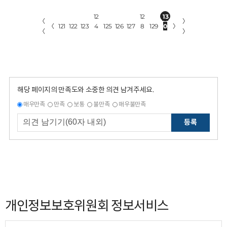
12
12
13
〈
〉
〈
121
122
123
4
125
126
127
8
129
0
〉
〈
〉
해당 페이지의 만족도와 소중한 의견 남겨주세요.
매우만족
만족
보통
불만족
매우불만족
등록
개인정보보호위원회 정보서비스