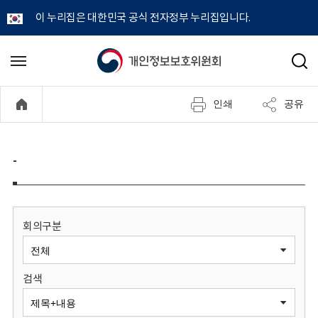
이 누리집은 대한민국 공식 전자정부 누리집입니다.
개
메
검
뉴
색
인
열
인쇄
공유
기
정
보
-
보
호
회의구분
위
검색
원