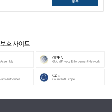
등록
보호 사이트
GPEN
y Assembly
Global Privacy Enforcement Network
CoE
ivacy Authorities
Council of Europe