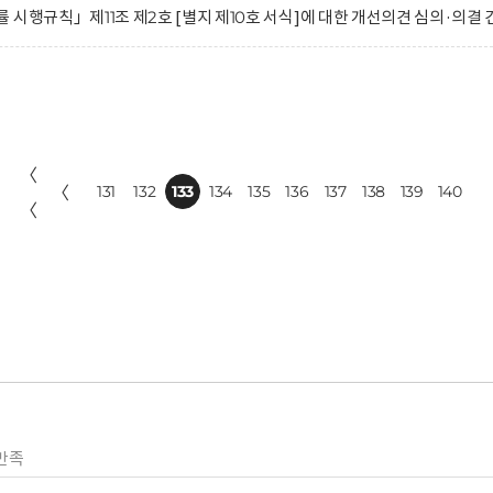
시행규칙」제11조 제2호 [별지 제10호 서식]에 대한 개선의견 심의·의결 
〈
〈
131
132
133
134
135
136
137
138
139
140
〈
만족