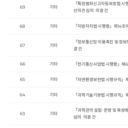
「특정범죄신고자등보호법 시행규칙」
69
기타
선의견 심의·의결 건
68
기타
「지방자치법 시행령」제14조에
「정보통신망 이용촉진 및 정보보
67
기타
결 건
66
기타
「전기통신사업법 시행령」제65조의
65
기타
「자연환경보전법 시행규칙」제35
64
기타
「과학기술기본법 시행규칙」제2조
「과학관의 설립·운영 및 육성에 
63
기타
심의·의결 건