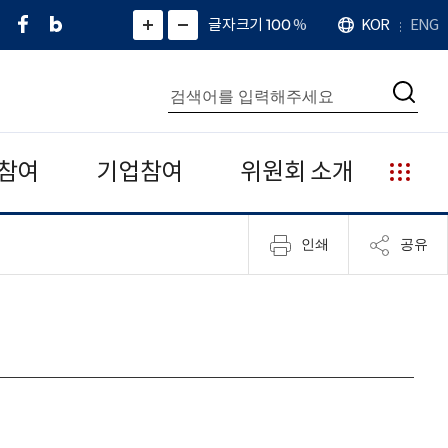
페
네
X
확
글자크기 100
%
KOR
ENG
언
화
화
이
이
(
대
어
면
면
스
버
트
수
확
축
북
블
위
대
통
소
치
검
로
터
합
색
그
)
검
색
참여
기업참여
위원회 소개
누
리
집
인쇄
공유
안
내