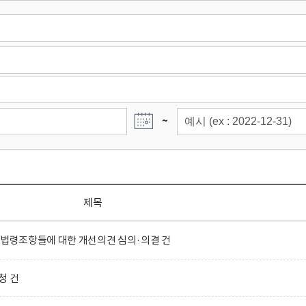
~
제목
 법령조항들에 대한 개선의견 심의·의결 건
청 건