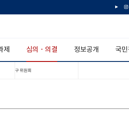
유
인
튜
스
브
타
그
램
과제
심의 · 의결
정보공개
국민
"접기,펼치기"
구 위원회