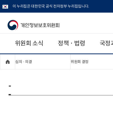
이 누리집은 대한민국 공식 전자정부 누리집입니다.
개
인
위원회 소식
정책 · 법령
국정
정
보
"접기,펼치기"
"접기,펼치기"
심의 · 의결
위원회 결정
보
호
-
위
원