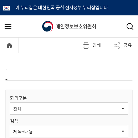
이 누리집은 대한민국 공식 전자정부 누리집입니다.
개
메
검
뉴
색
인
열
인쇄
공유
기
정
보
-
보
호
회의구분
위
검색
원