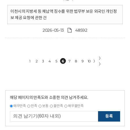
이천시의 지방세 등 체납액 징수를 위한 법무부 보유 외국인 개인정
보 제공 요청에 관한 건
2026-05-13
48592
〉
1
2
3
4
5
6
7
8
9
10
〉
〉
해당 페이지의 만족도와 소중한 의견 남겨주세요.
매우만족
만족
보통
불만족
매우불만족
등록