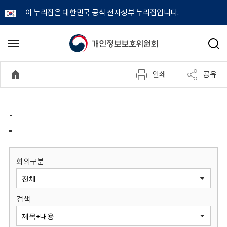
이 누리집은 대한민국 공식 전자정부 누리집입니다.
개
메
검
뉴
색
인
열
인쇄
공유
기
정
보
-
보
호
회의구분
위
검색
원