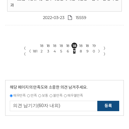
과
2022-03-23
15559
18
18
18
18
18
18
18
18
19
〈
〉
〈
181
2
3
4
5
6
7
8
9
0
〉
〈
〉
해당 페이지의 만족도와 소중한 의견 남겨주세요.
매우만족
만족
보통
불만족
매우불만족
등록