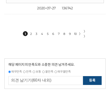
2020-07-27
136742
〉
1
2
3
4
5
6
7
8
9
10
〉
〉
해당 페이지의 만족도와 소중한 의견 남겨주세요.
매우만족
만족
보통
불만족
매우불만족
등록