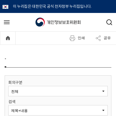
이 누리집은 대한민국 공식 전자정부 누리집입니다.
개
메
검
뉴
색
인
열
인쇄
공유
기
정
보
-
보
호
회의구분
위
검색
원