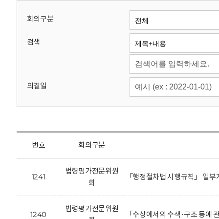
회
회의구분
검색
의결일
번호
회의구분
법령평가전문위원
1241
「행정절차법 시행규칙」 일부개
회
법령평가전문위원
1240
「수상에서의 수색·구조 등에 