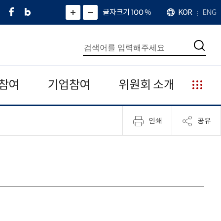
페
네
X
확
글자크기 100
%
KOR
ENG
언
화
화
이
이
(
대
어
면
면
스
버
트
수
확
축
북
블
위
대
통
소
치
검
로
터
합
색
그
)
검
색
참여
기업참여
위원회 소개
누
리
집
인쇄
공유
안
내