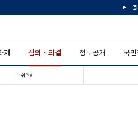
유
인
튜
스
브
타
그
램
과제
심의 · 의결
정보공개
국민
"접기,펼치기"
구 위원회