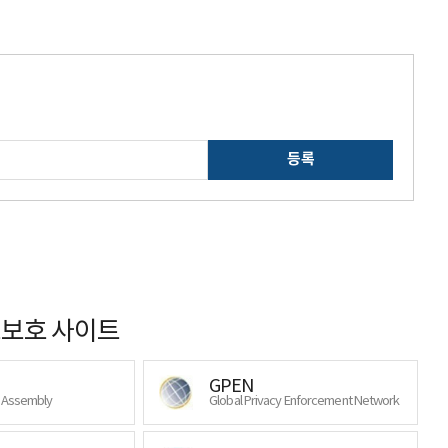
등록
보호 사이트
GPEN
y Assembly
Global Privacy Enforcement Network