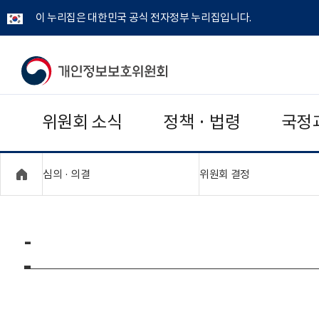
이 누리집은 대한민국 공식 전자정부 누리집입니다.
개
인
위원회 소식
정책 · 법령
국정
정
보
"접기,펼치기"
"접기,펼치기"
심의 · 의결
위원회 결정
보
호
-
위
원