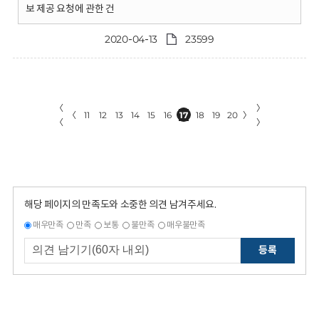
보 제공 요청에 관한 건
2020-04-13
23599
〈
〉
〈
11
12
13
14
15
16
17
18
19
20
〉
〈
〉
해당 페이지의 만족도와 소중한 의견 남겨주세요.
매우만족
만족
보통
불만족
매우불만족
등록