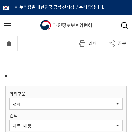
이 누리집은 대한민국 공식 전자정부 누리집입니다.
개
메
검
뉴
색
인
열
인쇄
공유
기
정
보
-
보
호
회의구분
위
검색
원