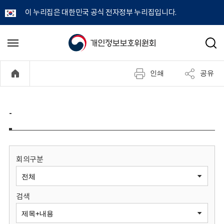
이 누리집은 대한민국 공식 전자정부 누리집입니다.
개
메
검
뉴
색
인
열
인쇄
공유
기
정
보
-
보
호
회의구분
위
검색
원