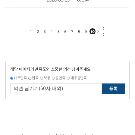
2020-05-25
67514
〉
1
2
3
4
5
6
7
8
9
10
〉
〉
해당 페이지의 만족도와 소중한 의견 남겨주세요.
매우만족
만족
보통
불만족
매우불만족
등록