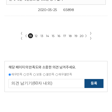
2020-05-25
65898
〈
〉
〈
11
12
13
14
15
16
17
18
19
20
〉
〈
〉
해당 페이지의 만족도와 소중한 의견 남겨주세요.
매우만족
만족
보통
불만족
매우불만족
등록