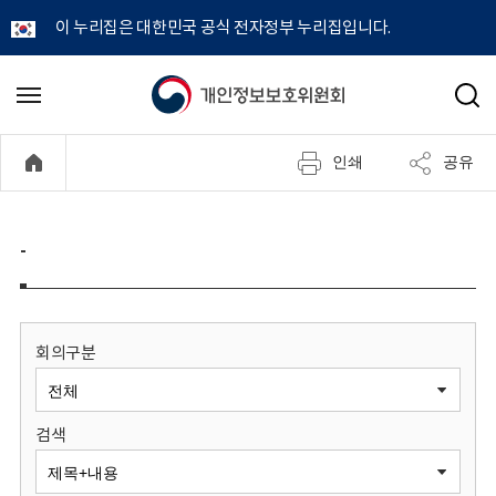
이 누리집은 대한민국 공식 전자정부 누리집입니다.
개
메
검
뉴
색
인
열
인쇄
공유
기
정
보
-
보
호
회의구분
위
검색
원