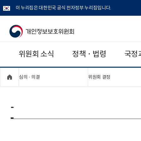
이 누리집은 대한민국 공식 전자정부 누리집입니다.
개
인
위원회 소식
정책 · 법령
국정
정
보
"접기,펼치기"
"접기,펼치기"
심의 · 의결
위원회 결정
보
호
-
위
원