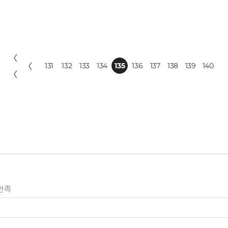
〈
〈
131
132
133
134
135
136
137
138
139
140
〈
만족