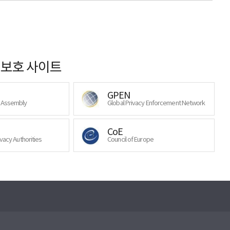
보호 사이트
GPEN
y Assembly
Global Privacy Enforcement Network
CoE
ivacy Authorities
Council of Europe