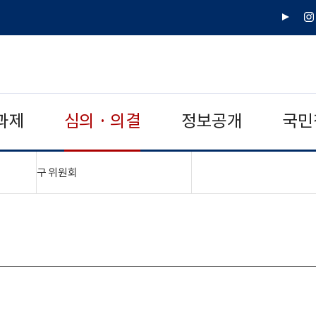
유
인
튜
스
브
타
그
램
과제
심의 · 의결
정보공개
국민
"접기,펼치기"
구 위원회