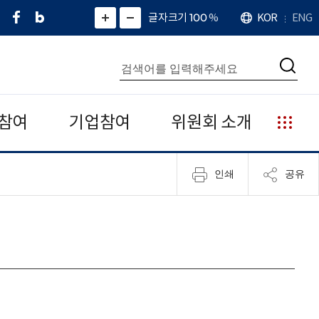
페
네
X
확
글자크기 100
%
KOR
ENG
언
화
화
이
이
(
대
어
면
면
스
버
트
수
확
축
북
블
위
대
통
소
치
검
로
터
합
색
그
)
검
색
참여
기업참여
위원회 소개
누
리
집
인쇄
공유
안
내