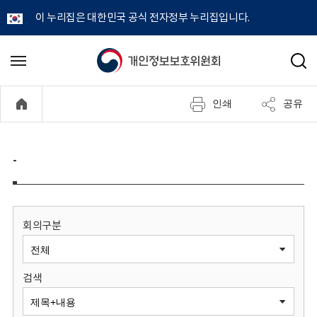
이 누리집은 대한민국 공식 전자정부 누리집입니다.
개
메
검
뉴
색
인
열
인쇄
공유
기
정
보
-
보
호
회의구분
위
검색
원