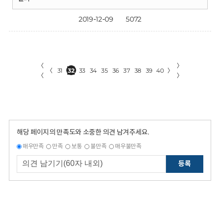
2019-12-09
5072
〈
〉
〈
31
32
33
34
35
36
37
38
39
40
〉
〈
〉
해당 페이지의 만족도와 소중한 의견 남겨주세요.
매우만족
만족
보통
불만족
매우불만족
등록