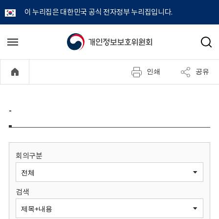
이 누리집은 대한민국 공식 전자정부 누리집입니다.
개
메
검
뉴
색
인
열
인쇄
공유
기
정
보
-
보
호
회의구분
위
검색
원