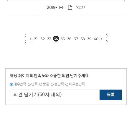
2019-11-11
7277
〈
〉
〈
31
32
33
34
35
36
37
38
39
40
〉
〈
〉
해당 페이지의 만족도와 소중한 의견 남겨주세요.
매우만족
만족
보통
불만족
매우불만족
등록