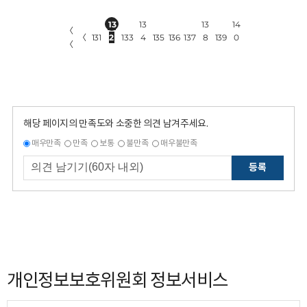
13
13
13
14
〈
〈
131
2
133
4
135
136
137
8
139
0
〈
해당 페이지의 만족도와 소중한 의견 남겨주세요.
매우만족
만족
보통
불만족
매우불만족
등록
개인정보보호위원회 정보서비스