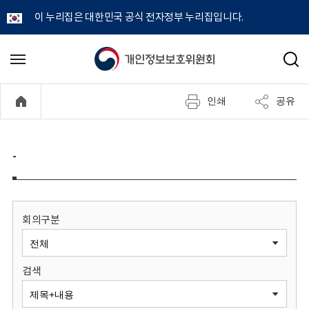
이 누리집은 대한민국 공식 전자정부 누리집입니다.
개
메
검
뉴
색
인
열
인쇄
공유
기
정
보
-
보
호
회의구분
위
검색
원