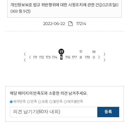
개인정보보호 법규 위반행위에 대한 시정조치에 관한 건(2021조일0
069 등 9건)
2022-06-22
17214
17
17
18
〈
〉
〈
171
172
173
174
5
176
177
8
179
0
〉
〈
〉
해당 페이지의 만족도와 소중한 의견 남겨주세요.
매우만족
만족
보통
불만족
매우불만족
등록