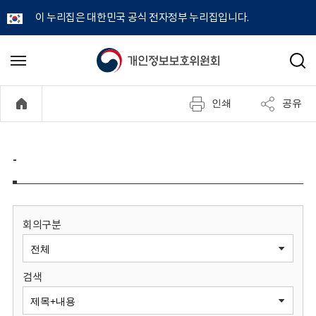
이 누리집은 대한민국 공식 전자정부 누리집입니다.
개
메
검
뉴
색
인
열
인쇄
공유
기
정
보
-
보
호
회의구분
위
검색
원