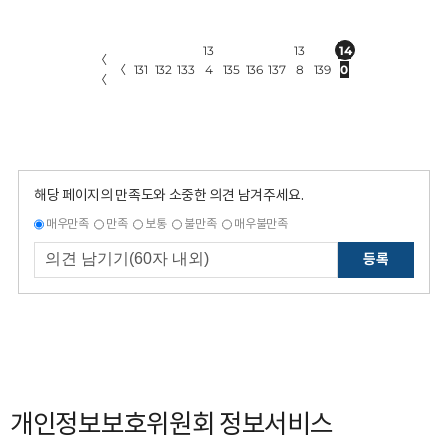
13
13
14
〈
〈
131
132
133
4
135
136
137
8
139
0
〈
해당 페이지의 만족도와 소중한 의견 남겨주세요.
매우만족
만족
보통
불만족
매우불만족
등록
개인정보보호위원회 정보서비스