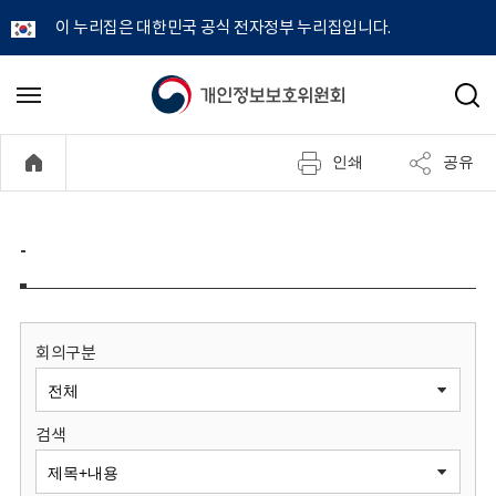
이 누리집은 대한민국 공식 전자정부 누리집입니다.
개
메
검
뉴
색
인
열
인쇄
공유
기
정
보
-
보
호
회의구분
위
검색
원