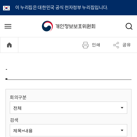
이 누리집은 대한민국 공식 전자정부 누리집입니다.
개
메
검
뉴
색
인
열
인쇄
공유
기
정
보
-
보
호
회의구분
위
검색
원