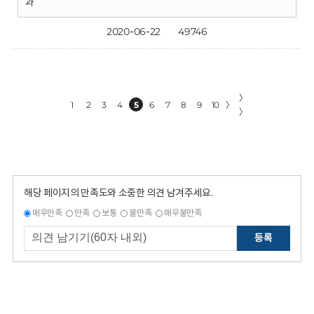
과
2020-06-22
49746
〉
1
2
3
4
5
6
7
8
9
10
〉
〉
해당 페이지의 만족도와 소중한 의견 남겨주세요.
매우만족
만족
보통
불만족
매우불만족
등록