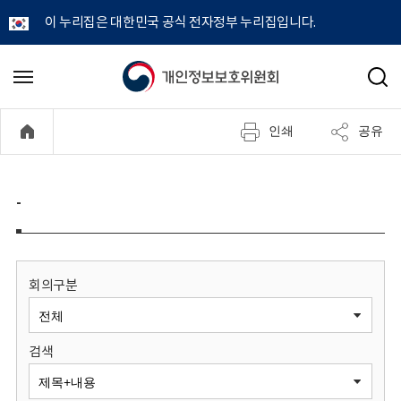
이 누리집은 대한민국 공식 전자정부 누리집입니다.
개
메
검
뉴
색
인
열
인쇄
공유
기
정
보
-
보
호
회의구분
위
검색
원