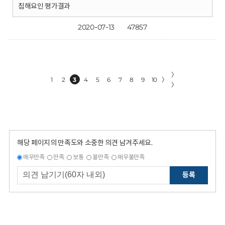
침해요인 평가결과
2020-07-13
47857
〉
1
2
3
4
5
6
7
8
9
10
〉
〉
해당 페이지의 만족도와 소중한 의견 남겨주세요.
매우만족
만족
보통
불만족
매우불만족
등록