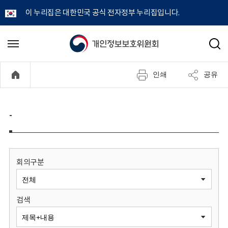
이 누리집은 대한민국 공식 전자정부 누리집입니다.
개
메
검
뉴
색
인
열
인쇄
공유
기
정
보
-
보
호
회의구분
위
검색
원