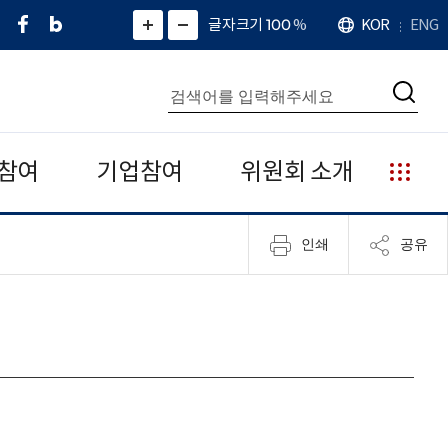
페
네
X
확
글자크기 100
%
KOR
ENG
언
화
화
이
이
(
대
어
면
면
스
버
트
수
확
축
북
블
위
대
통
소
치
검
로
터
합
색
그
)
검
색
참여
기업참여
위원회 소개
누
리
집
인쇄
공유
안
내