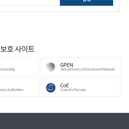
보호 사이트
GPEN
y Assembly
Global Privacy Enforcement Network
CoE
ivacy Authorities
Council of Europe