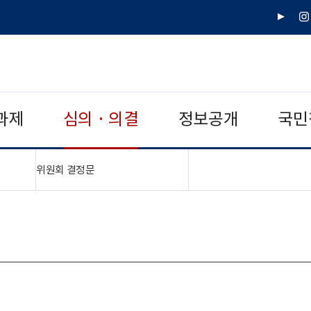
유
인
튜
스
브
타
그
램
과제
심의 · 의결
정보공개
국민
"접기,펼치기"
위원회 결정문