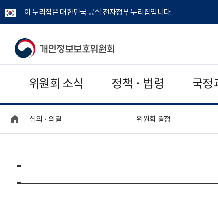
이 누리집은 대한민국 공식 전자정부 누리집입니다.
개
인
위원회 소식
정책 · 법령
국정
정
보
"접기,펼치기"
"접기,펼치기"
심의 · 의결
위원회 결정
보
호
-
위
원