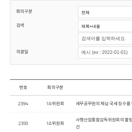
회
회의구분
검색
의결일
번호
회의구분
2394
1소위원회
세무공무원의 체납 국세 징수를 
사행산업통합감독위원회의 불법사
2393
1소위원회
건