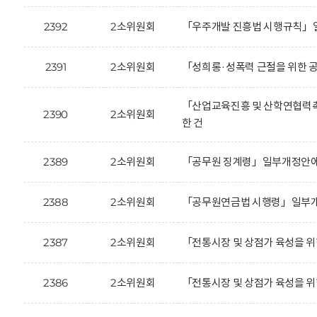
2392
2소위원회
「우주개발 진흥법 시행규칙」일
2391
2소위원회
「성희롱·성폭력 근절을 위한 
「산업교육진흥 및 산학연협력촉
2390
2소위원회
한 건
2389
2소위원회
「공무원 징계령」일부개정안에 
2388
2소위원회
「공무원연금법 시행령」일부개정
2387
2소위원회
「전통시장 및 상점가 육성을 위
2386
2소위원회
「전통시장 및 상점가 육성을 위