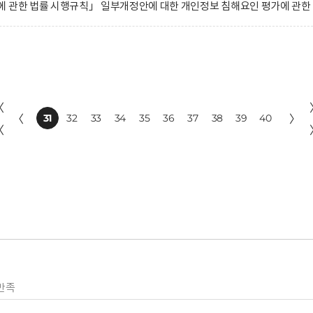
 관한 법률 시행규칙」 일부개정안에 대한 개인정보 침해요인 평가에 관한
〈
〈
31
32
33
34
35
36
37
38
39
40
〉
〈
만족