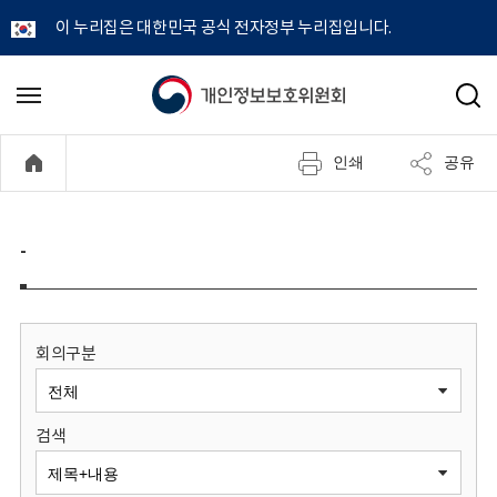
이 누리집은 대한민국 공식 전자정부 누리집입니다.
개
메
검
뉴
색
인
열
인쇄
공유
기
정
보
-
보
호
회의구분
위
검색
원