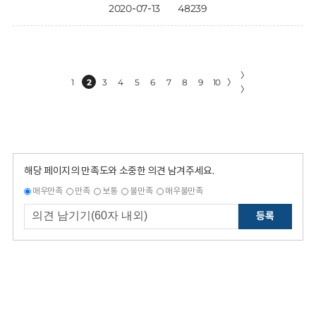
2020-07-13
48239
〉
1
2
3
4
5
6
7
8
9
10
〉
〉
해당 페이지의 만족도와 소중한 의견 남겨주세요.
매우만족
만족
보통
불만족
매우불만족
등록