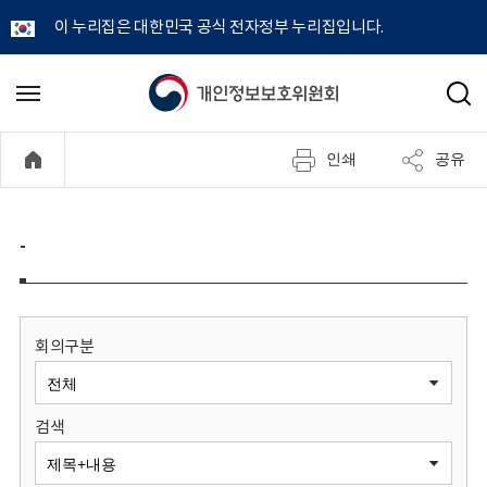
이 누리집은 대한민국 공식 전자정부 누리집입니다.
개
메
검
뉴
색
인
열
인쇄
공유
기
정
보
-
보
호
회의구분
위
검색
원