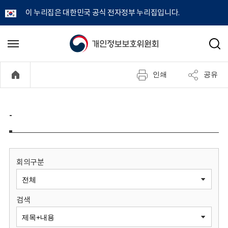
이 누리집은 대한민국 공식 전자정부 누리집입니다.
개
메
검
뉴
색
인
열
인쇄
공유
기
정
보
-
보
호
회의구분
위
검색
원