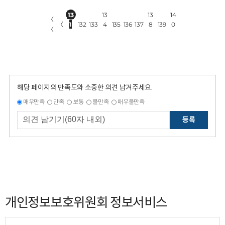
13
13
13
14
〈
〈
1
132
133
4
135
136
137
8
139
0
〈
해당 페이지의 만족도와 소중한 의견 남겨주세요.
매우만족
만족
보통
불만족
매우불만족
등록
개인정보보호위원회 정보서비스