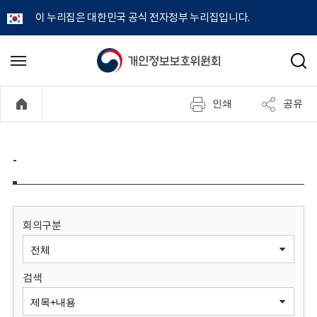
이 누리집은 대한민국 공식 전자정부 누리집입니다.
개
메
검
뉴
색
인
열
인쇄
공유
기
정
보
-
보
호
회의구분
위
검색
원