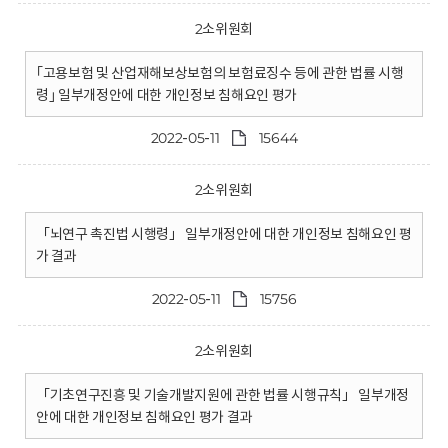
2소위원회
｢고용보험 및 산업재해보상보험의 보험료징수 등에 관한 법률 시행
령｣ 일부개정안에 대한 개인정보 침해요인 평가
2022-05-11
15644
2소위원회
「뇌연구 촉진법 시행령」 일부개정안에 대한 개인정보 침해요인 평
가 결과
2022-05-11
15756
2소위원회
「기초연구진흥 및 기술개발지원에 관한 법률 시행규칙」 일부개정
안에 대한 개인정보 침해요인 평가 결과