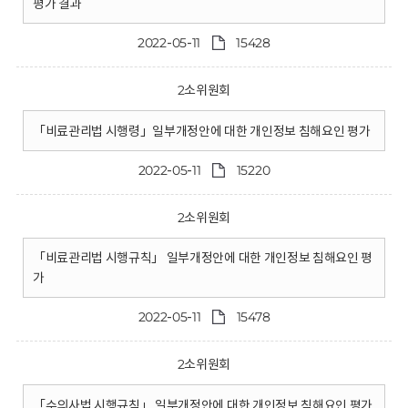
평가 결과
2022-05-11
15428
2소위원회
「비료관리법 시행령」일부개정안에 대한 개인정보 침해요인 평가
2022-05-11
15220
2소위원회
「비료관리법 시행규칙」 일부개정안에 대한 개인정보 침해요인 평
가
2022-05-11
15478
2소위원회
「수의사법 시행규칙」 일부개정안에 대한 개인정보 침해요인 평가