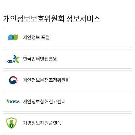
개인정보보호위원회 정보서비스
개인정보 포털
한국인터넷진흥원
개인정보분쟁조정위원회
개인정보침해신고센터
가명정보지원플랫폼