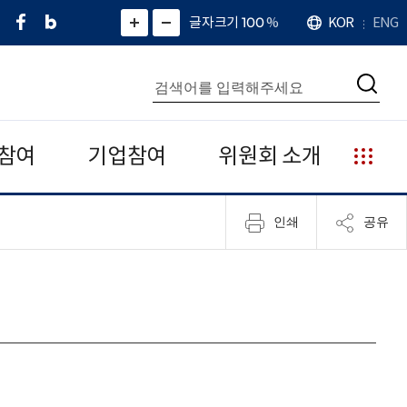
페
네
X
확
글자크기 100
%
KOR
ENG
언
화
화
이
이
(
대
어
면
면
스
버
트
수
확
축
북
블
위
대
통
소
치
검
로
터
합
색
그
)
검
색
참여
기업참여
위원회 소개
누
리
집
인쇄
공유
안
내