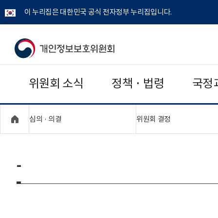
이 누리집은 대한민국 공식 전자정부 누리집입니다.
개
인
위원회 소식
정책 · 법령
국정
정
보
"접기,펼치기"
"접기,펼치기"
심의 · 의결
위원회 결정
보
호
-
위
원