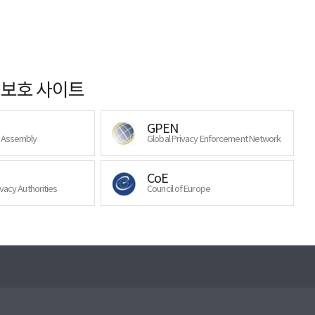
보호 사이트
GPEN
y Assembly
Global Privacy Enforcement Network
CoE
ivacy Authorities
Council of Europe