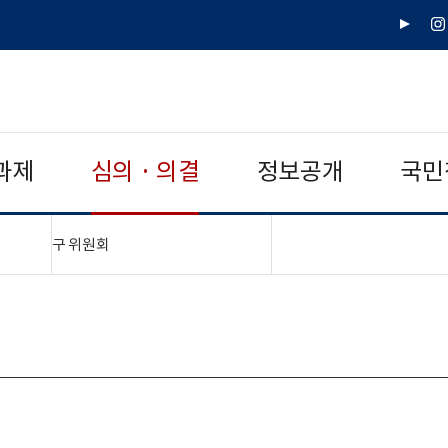
유
인
튜
스
브
타
그
램
과제
심의 · 의결
정보공개
국민
"접기,펼치기"
구 위원회