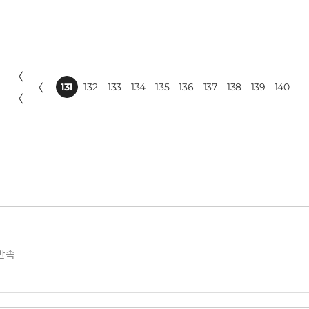
〈
〈
131
132
133
134
135
136
137
138
139
140
〈
만족