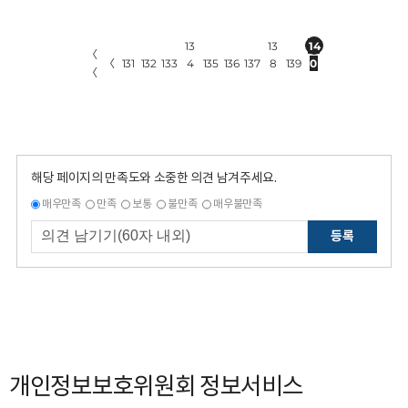
13
13
14
〈
〈
131
132
133
4
135
136
137
8
139
0
〈
해당 페이지의 만족도와 소중한 의견 남겨주세요.
매우만족
만족
보통
불만족
매우불만족
등록
개인정보보호위원회 정보서비스