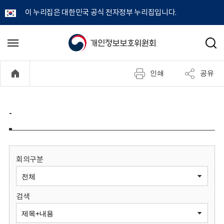
이 누리집은 대한민국 공식 전자정부 누리집입니다.
개
메
검
뉴
색
인
열
인쇄
공유
기
정
보
-
보
호
회의구분
위
검색
원