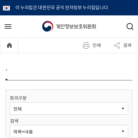
이 누리집은 대한민국 공식 전자정부 누리집입니다.
개
메
검
뉴
색
인
열
인쇄
공유
기
정
보
-
보
호
회의구분
위
검색
원