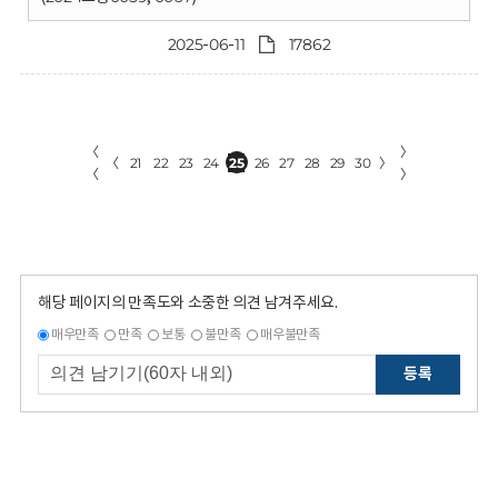
2025-06-11
17862
〈
〉
〈
21
22
23
24
25
26
27
28
29
30
〉
〈
〉
해당 페이지의 만족도와 소중한 의견 남겨주세요.
매우만족
만족
보통
불만족
매우불만족
등록