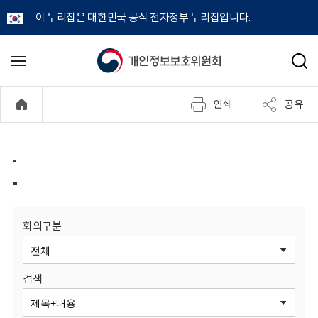
이 누리집은 대한민국 공식 전자정부 누리집입니다.
개
메
검
뉴
색
인
열
인쇄
공유
기
정
보
-
보
호
회의구분
위
검색
원