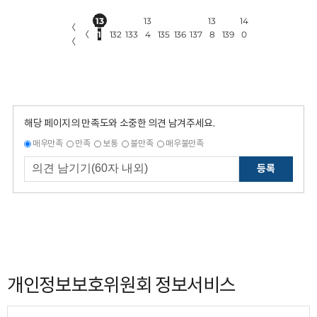
13
13
13
14
〈
〈
1
132
133
4
135
136
137
8
139
0
〈
해당 페이지의 만족도와 소중한 의견 남겨주세요.
매우만족
만족
보통
불만족
매우불만족
등록
개인정보보호위원회 정보서비스