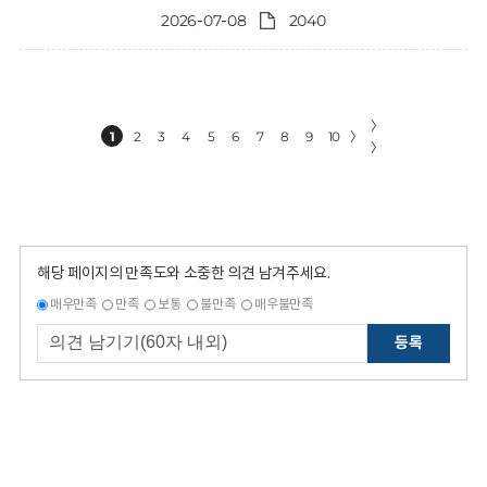
2026-07-08
2040
〉
1
2
3
4
5
6
7
8
9
10
〉
〉
해당 페이지의 만족도와 소중한 의견 남겨주세요.
매우만족
만족
보통
불만족
매우불만족
등록