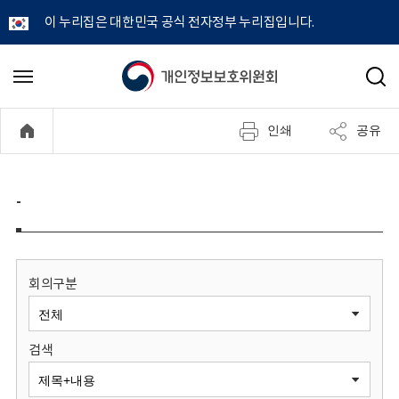
이 누리집은 대한민국 공식 전자정부 누리집입니다.
개
메
검
뉴
색
인
열
인쇄
공유
기
정
보
-
보
호
회의구분
위
검색
원